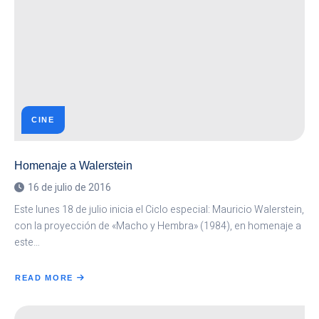
CINE
Homenaje a Walerstein
16 de julio de 2016
Este lunes 18 de julio inicia el Ciclo especial: Mauricio Walerstein,
con la proyección de «Macho y Hembra» (1984), en homenaje a
este…
READ MORE
ABOUT
HOMENAJE
A
WALERSTEIN