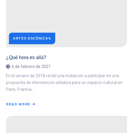
ARTES ESCÉNICAS
¿Qué hora es allá?
6 de febrero de 2021
En el verano de 2018 recibí una invitación a participar en una
propuesta de intervención artística para un espacio cultural en
París, Francia….
READ MORE
ABOUT
¿QUÉ
HORA
ES
ALLÁ?