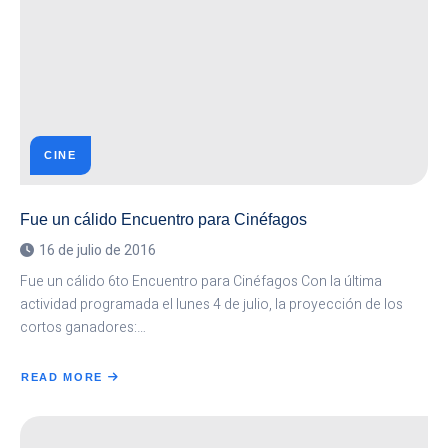
CINE
Fue un cálido Encuentro para Cinéfagos
16 de julio de 2016
Fue un cálido 6to Encuentro para Cinéfagos Con la última
actividad programada el lunes 4 de julio, la proyección de los
cortos ganadores:…
READ MORE
ABOUT
FUE
UN
CÁLIDO
ENCUENTRO
PARA
CINÉFAGOS