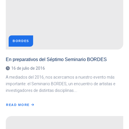
BORDES
En preparativos del Séptimo Seminario BORDES
16 de julio de 2016
A mediados del 2016, nos acercamos a nuestro evento más
importante: el Seminario BORDES, un encuentro de artistas e
investigadores de distintas disciplinas….
READ MORE
ABOUT
EN
PREPARATIVOS
DEL
SÉPTIMO
SEMINARIO
BORDES