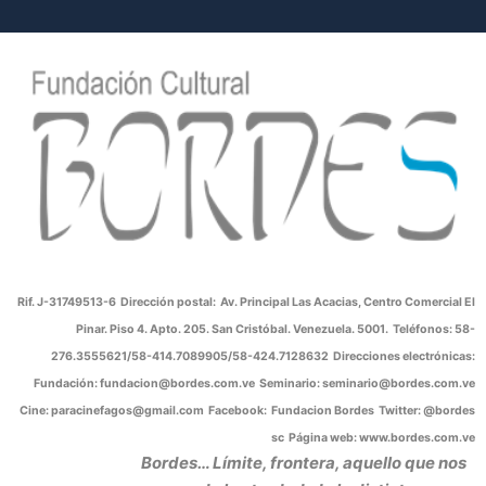
Rif. J-31749513-6
Dirección postal:
Av. Principal Las Acacias, Centro Comercial El
Pinar.
Piso 4. Apto. 205. San Cristóbal. Venezuela. 5001.
Teléfonos:
58-
276.3555621/58-414.7089905/58-424.7128632
Direcciones electrónicas:
Fundación: fundacion@bordes.com.ve
Seminario: seminario@bordes.com.ve
Cine: paracinefagos@gmail.com
Facebook:
Fundacion Bordes
Twitter: @bordes
sc
Página web: www.bordes.com.ve
Bordes…
Límite, frontera,
aquello que nos