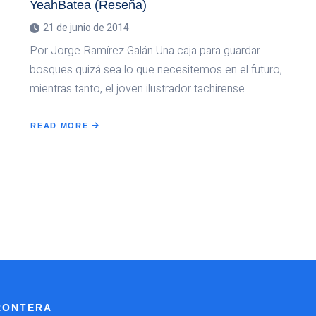
YeahBatea (Reseña)
21 de junio de 2014
Por Jorge Ramírez Galán Una caja para guardar
bosques quizá sea lo que necesitemos en el futuro,
mientras tanto, el joven ilustrador tachirense…
READ MORE
ABOUT
YEAHBATEA
(RESEÑA)
FRONTERA