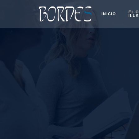
EL 
INICIO
ILU