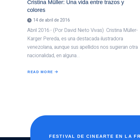
Cristina Müller: Una vida entre trazos y
colores
14 de abril de 2016
Abril 2016.- (Por David Nieto Vivas) Cristina Müller-
Karger Pereda, es una destacada ilustradora
venezolana, aunque sus apellidos nos sugieran otra
nacionalidad, en alguna…
READ MORE
ABOUT
CRISTINA
MÜLLER:
UNA
VIDA
ENTRE
TRAZOS
Y
COLORES
FESTIVAL DE CINEARTE EN LA 