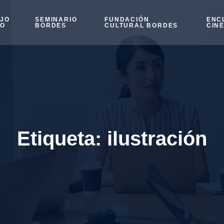
OJO
SEMINARIO
FUNDACIÓN
ENC
SO
BORDES
CULTURAL BORDES
CIN
Etiqueta:
ilustración