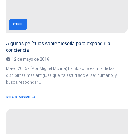
CINE
Algunas películas sobre filosofía para expandir la
conciencia
12 de mayo de 2016
Mayo 2016.- (Por Miguel Molina) La filosofía es una de las
disciplinas más antiguas que ha estudiado el ser humano, y
busca responder…
READ MORE
ABOUT
ALGUNAS
PELÍCULAS
SOBRE
FILOSOFÍA
PARA
EXPANDIR
LA
CONCIENCIA