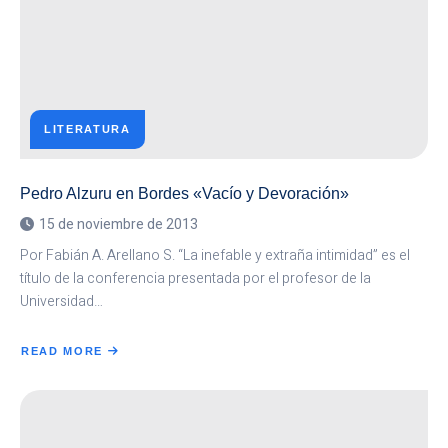
LITERATURA
Pedro Alzuru en Bordes «Vacío y Devoración»
15 de noviembre de 2013
Por Fabián A. Arellano S. “La inefable y extraña intimidad” es el
título de la conferencia presentada por el profesor de la
Universidad…
READ MORE
ABOUT
PEDRO
ALZURU
EN
BORDES
«VACÍO
Y
DEVORACIÓN»