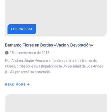
LITERATURA
Bernardo Flores en Bordes «Vacío y Devoración»
15 de noviembre de 2013
Por Andrea Duque Pensamiento Zen para la vida Bernardo
Flores, profesor e investigador de la Universidad de Los Andes
(ULA), presentó su ponencia…
READ MORE
ABOUT
BERNARDO
FLORES
EN
BORDES
«VACÍO
Y
DEVORACIÓN»