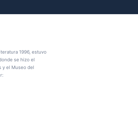
iteratura 1996, estuvo
 donde se hizo el
s y el Museo del
r: