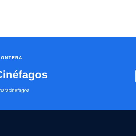
FRONTERA
Cinéfagos
@paracinefagos