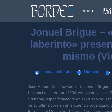
EL 
INICIO
ILU
Jonuel Brigue – 
laberinto» presen
mismo (Vi
foundationbordes
Literatura
Jose Manuel Briceño Guerrero (Jonuel Brigue), f
Nacional de Literatura 1996, estuvo de visita a 
Cristóbal, específicamente en el Museo del Tách
de su última obra en un encuentro organizado p
Bordes y el Museo del Táchira. Aquí pueden ver