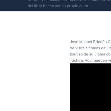
del libro hecha por su propio autor:
Jose Manuel Briceño Gue
de visita a finales de 
bautizo de su última o
Táchira. Aquí pueden ve