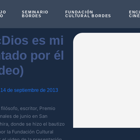
OJO
SEMINARIO
FUNDACIÓN
ENC
SO
BORDES
CULTURAL BORDES
CIN
«Dios es mi
tado por él
deo)
14 de septiembre de 2013
ilósofo, escritor, Premio
finales de junio en San
ira, donde se hizo el bautizo
or la Fundación Cultural
 el video de la presentación