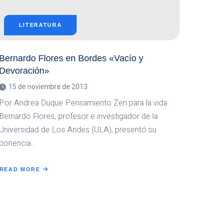
LITERATURA
Bernardo Flores en Bordes «Vacío y
Devoración»
15 de noviembre de 2013
Por Andrea Duque Pensamiento Zen para la vida
Bernardo Flores, profesor e investigador de la
Universidad de Los Andes (ULA), presentó su
ponencia…
READ MORE
ABOUT
BERNARDO
FLORES
EN
BORDES
«VACÍO
Y
DEVORACIÓN»