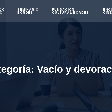
OJO
SEMINARIO
FUNDACIÓN
ENC
SO
BORDES
CULTURAL BORDES
CIN
tegoría:
Vacío y devorac