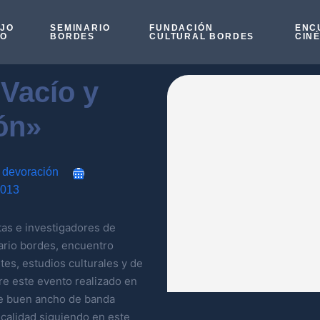
OJO
SEMINARIO
FUNDACIÓN
ENC
SO
BORDES
CULTURAL BORDES
CIN
Vacío y
ón»
 devoración
2013
tas e investigadores de
nario bordes, encuentro
rtes, estudios culturales y de
e este evento realizado en
de buen ancho de banda
calidad siguiendo en este