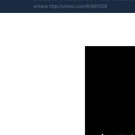
enlace http://vimeo.com/81891209