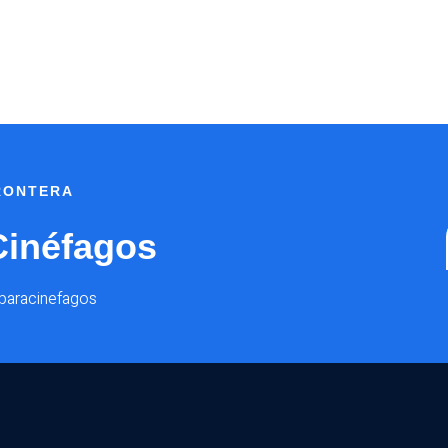
FRONTERA
Cinéfagos
@paracinefagos