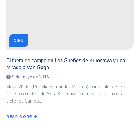
CINE
El fuera de campo en Los Sueños de Kurosawa y una
mirada a Van Gogh
9 de mayo de 2016
Mayo 2016.- (Por Mía Fernández Miralles) Cómo interviene el
filme Los sueños de Akira Kurosawa, en mi visión de la obra
pictórica Campo…
READ MORE
ABOUT
EL
FUERA
DE
CAMPO
EN
LOS