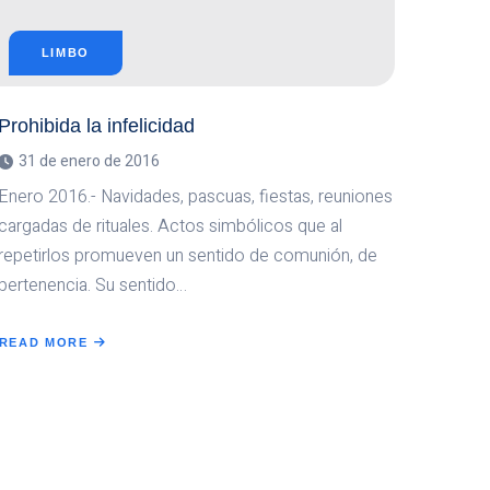
LIMBO
Prohibida la infelicidad
31 de enero de 2016
Enero 2016.- Navidades, pascuas, fiestas, reuniones
cargadas de rituales. Actos simbólicos que al
repetirlos promueven un sentido de comunión, de
pertenencia. Su sentido…
READ MORE
ABOUT
PROHIBIDA
LA
INFELICIDAD