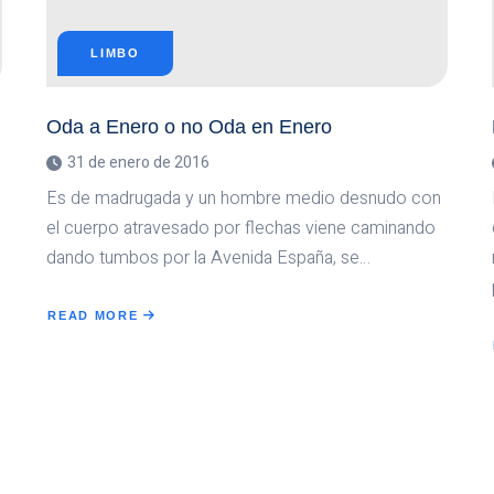
LIMBO
Oda a Enero o no Oda en Enero
31 de enero de 2016
Es de madrugada y un hombre medio desnudo con
el cuerpo atravesado por flechas viene caminando
dando tumbos por la Avenida España, se…
READ MORE
ABOUT
ODA
A
ENERO
O
NO
ODA
EN
ENERO