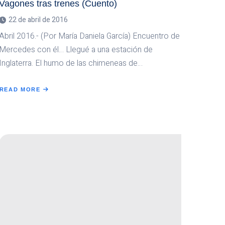
Vagones tras trenes (Cuento)
22 de abril de 2016
Abril 2016.- (Por María Daniela García) Encuentro de
Mercedes con él… Llegué a una estación de
Inglaterra. El humo de las chimeneas de…
READ MORE
ABOUT
VAGONES
TRAS
TRENES
(CUENTO)