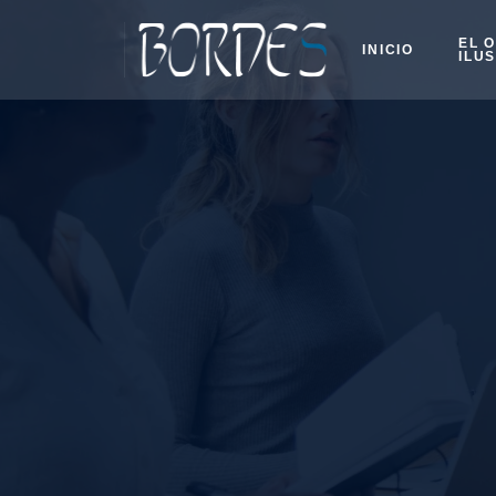
EL 
INICIO
ILU