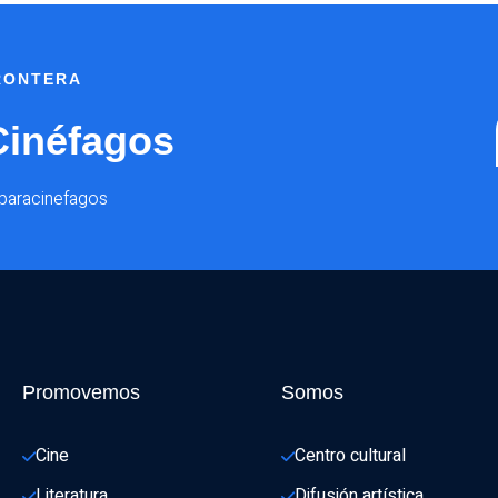
FRONTERA
Cinéfagos
@paracinefagos
Promovemos
Somos
Cine
Centro cultural
Literatura
Difusión artística