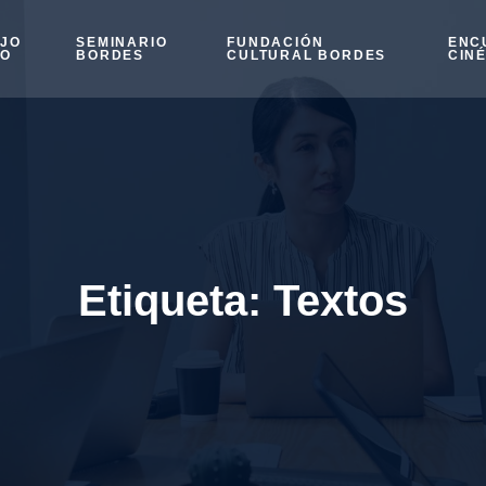
OJO
SEMINARIO
FUNDACIÓN
ENC
SO
BORDES
CULTURAL BORDES
CIN
Etiqueta:
Textos