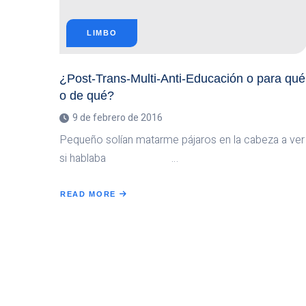
LIMBO
¿Post-Trans-Multi-Anti-Educación o para qué
o de qué?
9 de febrero de 2016
Pequeño solían matarme pájaros en la cabeza a ver
si hablaba …
READ MORE
ABOUT
¿POST-
TRANS-
MULTI-
ANTI-
EDUCACIÓN
O
PARA
QUÉ
O
DE
QUÉ?