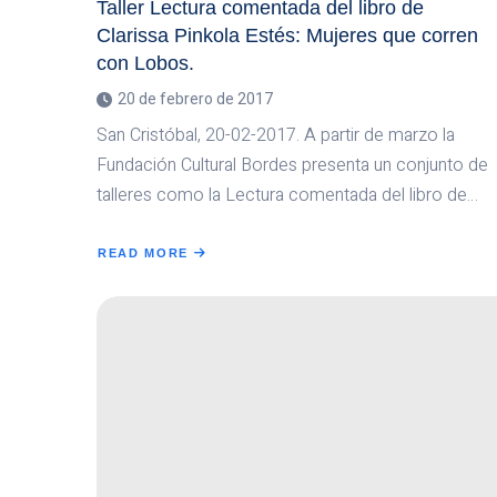
Taller Lectura comentada del libro de
Clarissa Pinkola Estés: Mujeres que corren
con Lobos.
20 de febrero de 2017
San Cristóbal, 20-02-2017. A partir de marzo la
Fundación Cultural Bordes presenta un conjunto de
talleres como la Lectura comentada del libro de…
READ MORE
ABOUT
TALLER
LECTURA
COMENTADA
DEL
LIBRO
DE
CLARISSA
PINKOLA
ESTÉS:
MUJERES
QUE
CORREN
CON
LOBOS.