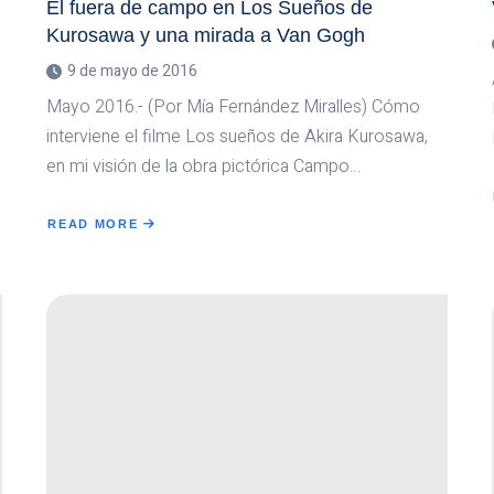
El fuera de campo en Los Sueños de
Kurosawa y una mirada a Van Gogh
9 de mayo de 2016
Mayo 2016.- (Por Mía Fernández Miralles) Cómo
interviene el filme Los sueños de Akira Kurosawa,
en mi visión de la obra pictórica Campo…
READ MORE
ABOUT
EL
FUERA
DE
CAMPO
EN
LOS
SUEÑOS
DE
KUROSAWA
Y
UNA
MIRADA
A
VAN
GOGH