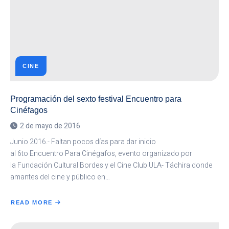
CINE
Programación del sexto festival Encuentro para
Cinéfagos
2 de mayo de 2016
Junio 2016.- Faltan pocos días para dar inicio
al 6to Encuentro Para Cinégafos, evento organizado por
la Fundación Cultural Bordes y el Cine Club ULA- Táchira donde
amantes del cine y público en…
READ MORE
ABOUT
PROGRAMACIÓN
DEL
SEXTO
FESTIVAL