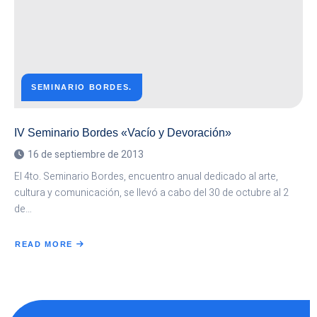
SEMINARIO BORDES.
IV Seminario Bordes «Vacío y Devoración»
16 de septiembre de 2013
El 4to. Seminario Bordes, encuentro anual dedicado al arte,
cultura y comunicación, se llevó a cabo del 30 de octubre al 2
de…
READ MORE
ABOUT
IV
SEMINARIO
BORDES
«VACÍO
Y
DEVORACIÓN»