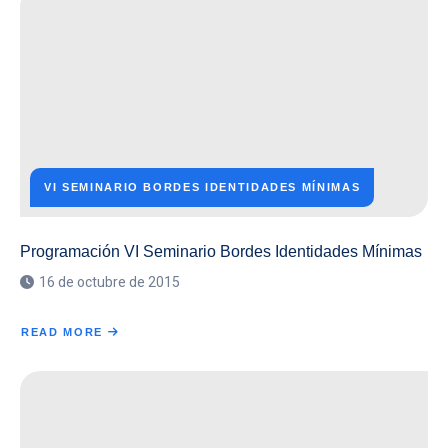
ENCUENTRO
PARA
CINÉFAGOS
VI SEMINARIO BORDES IDENTIDADES MÍNIMAS
Programación VI Seminario Bordes Identidades Mínimas
16 de octubre de 2015
READ MORE
ABOUT
PROGRAMACIÓN
VI
SEMINARIO
BORDES
IDENTIDADES
MÍNIMAS