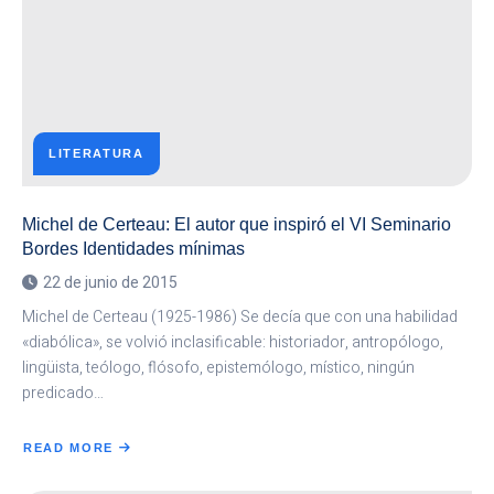
LITERATURA
Michel de Certeau: El autor que inspiró el VI Seminario
Bordes Identidades mínimas
22 de junio de 2015
Michel de Certeau (1925-1986) Se decía que con una habilidad
«diabólica», se volvió inclasificable: historiador, antropólogo,
lingüista, teólogo, flósofo, epistemólogo, místico, ningún
predicado…
READ MORE
ABOUT
MICHEL
DE
CERTEAU: