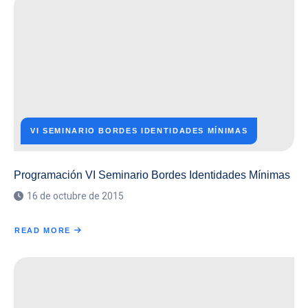
ARTE
CONTEMPORÁNEO
VI SEMINARIO BORDES IDENTIDADES MÍNIMAS
Programación VI Seminario Bordes Identidades Mínimas
16 de octubre de 2015
READ MORE
ABOUT
PROGRAMACIÓN
VI
SEMINARIO
BORDES
IDENTIDADES
MÍNIMAS