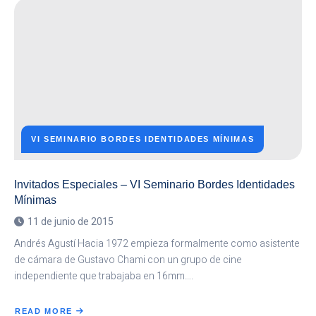
EL
AUTOR
QUE
INSPIRÓ
EL
VI
SEMINARIO
BORDES
IDENTIDADES
MÍNIMAS
VI SEMINARIO BORDES IDENTIDADES MÍNIMAS
Invitados Especiales – VI Seminario Bordes Identidades
Mínimas
11 de junio de 2015
Andrés Agustí Hacia 1972 empieza formalmente como asistente
de cámara de Gustavo Chami con un grupo de cine
independiente que trabajaba en 16mm….
READ MORE
ABOUT