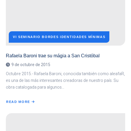
VI SEMINARIO BORDES IDENTIDADES MÍNIMAS
Rafaela Baroni trae su mágia a San Cristóbal
9 de octubre de 2015
Octubre 2015.- Rafaela Baroni, conocida también como aleafaR,
es una de las más interesantes creadoras de nuestro país. Su
obra catalogada para algunos…
READ MORE
ABOUT
RAFAELA
BARONI
TRAE
SU
MÁGIA
A
SAN
CRISTÓBAL