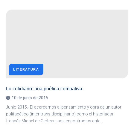
INVITADOS
ESPECIALES
–
VI
SEMINARIO
BORDES
IDENTIDADES
MÍNIMAS
LITERATURA
Lo cotidiano: una poética combativa
10 de junio de 2015
Junio 2015.- El acercarnos al pensamiento y obra de un autor
polifacético (inter-trans-disciplinario) como el historiador
francés Michel de Certeau, nos encontramos ante…