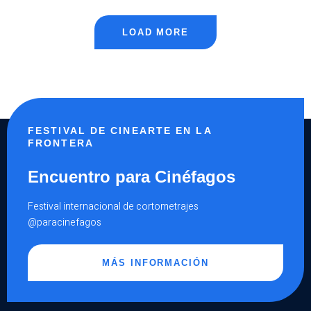
SEMANA
DEL
LIBRO,
LAS
LOAD MORE
LETRAS
Y
LA
LITERATURA
FESTIVAL DE CINEARTE EN LA
FRONTERA
Encuentro para Cinéfagos
Festival internacional de cortometrajes
@paracinefagos
MÁS INFORMACIÓN