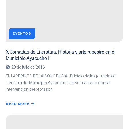
MUNICIPIO
AYACUCHO
II
EVENTOS
X Jornadas de Literatura, Historia y arte rupestre en el
Municipio Ayacucho I
28 de julio de 2016
EL LABERINTO DE LA CONCIENCIA El inicio de las jornadas de
literatura del Municipio Ayacucho estuvo marcado con la
intervención del profesor…
READ MORE
ABOUT
X
JORNADAS
DE
LITERATURA,
HISTORIA
Y
ARTE