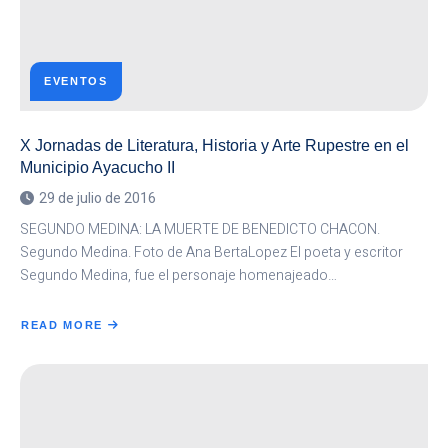
EVENTOS
X Jornadas de Literatura, Historia y Arte Rupestre en el
Municipio Ayacucho II
29 de julio de 2016
SEGUNDO MEDINA: LA MUERTE DE BENEDICTO CHACON.
Segundo Medina. Foto de Ana BertaLopez El poeta y escritor
Segundo Medina, fue el personaje homenajeado…
READ MORE
ABOUT
X
JORNADAS
DE
LITERATURA,
HISTORIA
Y
ARTE
RUPESTRE
EN
EL