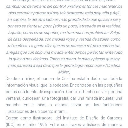
cambiando de tamaño sin control. Prefiero entonces mantener los
ojos cerrados porque así soy relativamente más pequeña y ágil.
En cambio, la del otro lado es más grande de lo que quisiera ser y
por eso se siente un poco {sólo un poco} atrapada en la realidad.
Aquello, como es de suponer, me trae muchos problemas. Salgo
de casa despeinada, con medias rojas y vestida de azules, como
mi muñeca. La gente dice que no se parece a mí, pero somos tan
amigas que con sólo una mirada entendemos perfectamente todo
lo que no nos decimos. Tomo su mano, la miro y pienso que soy
más parecida a ella de lo que la gente logra reconocer.» (Cristina
Müller)
Desde su niñez, el numen de Cristina estaba dado por toda la
información visual que la rodeaba. Encontraba en las pequeñas
cosas una fuente de inspiración. Como el hecho de ver por una
ventana, curiosear una fotografía, dar una mirada inquieta, una
mancha en el piso, o dejarse llevar por las fantásticas
ilustraciones de un cuento infantil.
Egresa como ilustradora, del Instituto de Diseño de Caracas
(IDC) en el año 1996. Entre sus trazos artísticos de manera