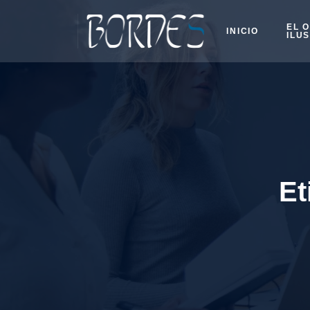
EL 
INICIO
ILU
Et