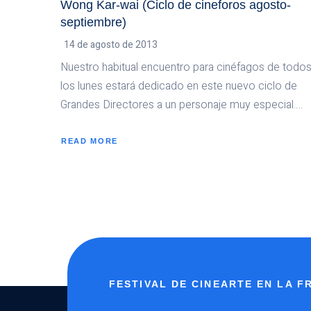
Wong Kar-wai (Ciclo de cineforos agosto-
septiembre)
14 de agosto de 2013
Nuestro habitual encuentro para cinéfagos de todo
los lunes estará dedicado en este nuevo ciclo de
Grandes Directores a un personaje muy especial….
READ MORE
ABOUT
WONG
KAR-
WAI
(CICLO
DE
CINEFOROS
AGOSTO-
SEPTIEMBRE)
FESTIVAL DE CINEARTE EN LA 