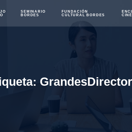
OJO
SEMINARIO
FUNDACIÓN
ENC
SO
BORDES
CULTURAL BORDES
CIN
iqueta:
GrandesDirecto