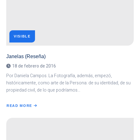
VISUAL)
VISIBLE
Janelas (Reseña)
18 de febrero de 2016
Por Daniela Campos. La Fotografía, además, empezó,
históricamente, como arte de la Persona: de su identidad, de su
propiedad civil, de lo que podríamos…
READ MORE
ABOUT
JANELAS
(RESEÑA)