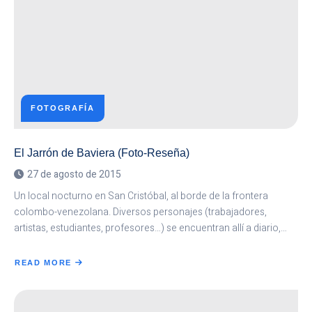
FOTOGRAFÍA
El Jarrón de Baviera (Foto-Reseña)
27 de agosto de 2015
Un local nocturno en San Cristóbal, al borde de la frontera
colombo-venezolana. Diversos personajes (trabajadores,
artistas, estudiantes, profesores…) se encuentran allí a diario,…
READ MORE
ABOUT
EL
JARRÓN
DE
BAVIERA
(FOTO-
RESEÑA)