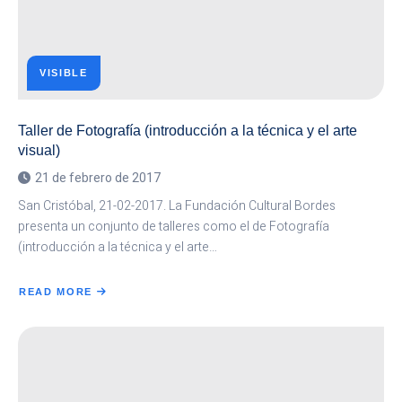
VISIBLE
Taller de Fotografía (introducción a la técnica y el arte
visual)
21 de febrero de 2017
San Cristóbal, 21-02-2017. La Fundación Cultural Bordes
presenta un conjunto de talleres como el de Fotografía
(introducción a la técnica y el arte…
READ MORE
ABOUT
TALLER
DE
FOTOGRAFÍA
(INTRODUCCIÓN
A
LA
TÉCNICA
Y
EL
ARTE