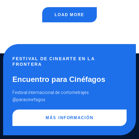
ALFABETIZACIÓN
VISUAL
SEGÚN
JOSÉ
ÁNGEL
LOAD MORE
MORA
(ENTREVISTA)
FESTIVAL DE CINEARTE EN LA
FRONTERA
Encuentro para Cinéfagos
Festival internacional de cortometrajes
@paracinefagos
MÁS INFORMACIÓN