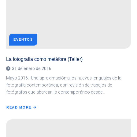
EVENTOS
La fotografía como metáfora (Taller)
31 de enero de 2016
Mayo 2016.- Una aproximación a los nuevos lenguajes de la
fotografía contemporánea, con revisión de trabajos de
fotógrafos que abarcan lo contemporáneo desde…
READ MORE
ABOUT
LA
FOTOGRAFÍA
COMO
METÁFORA
(TALLER)