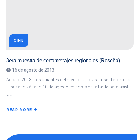
CINE
3era muestra de cortometrajes regionales (Reseña)
16 de agosto de 2013
Agosto 2013.-Los amantes del medio audiovisual se dieron cita
el pasado sábado 10 de agosto en horas de la tarde para asistir
al…
READ MORE
ABOUT
3ERA
MUESTRA
DE
CORTOMETRAJES
REGIONALES
(RESEÑA)