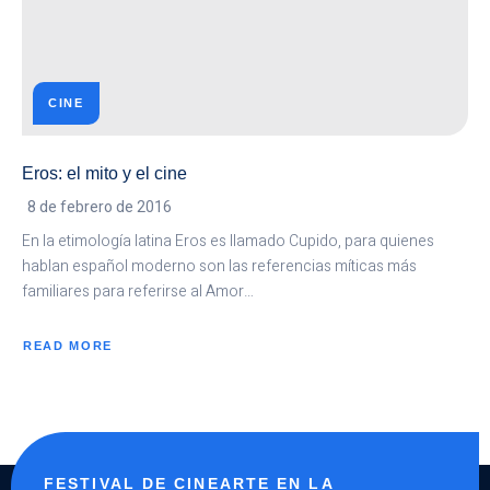
CINE
Eros: el mito y el cine
8 de febrero de 2016
En la etimología latina Eros es llamado Cupido, para quienes
hablan español moderno son las referencias míticas más
familiares para referirse al Amor…
READ MORE
ABOUT
EROS:
EL
MITO
Y
EL
CINE
FESTIVAL DE CINEARTE EN LA