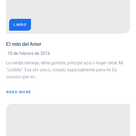
LIMBO
El mito del Amor
10 de febrero de 2016
La media naranja, alma gemela, príncipe azul o mujer ideal. Mi
“costilla”. Ese ser único, creado especialmente para mí. Es
curioso que en…
READ MORE
ABOUT
EL
MITO
DEL
AMOR