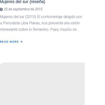
Mujeres del sur (reseña)
22 de septiembre de 2015
Mujeres del sur (2013) El cortometraje dirigido por
la Periodista Libia Planas, nos presenta una visión
interesante sobre lo femenino. Pues, mucho se…
READ MORE
ABOUT
MUJERES
DEL
SUR
(RESEÑA)