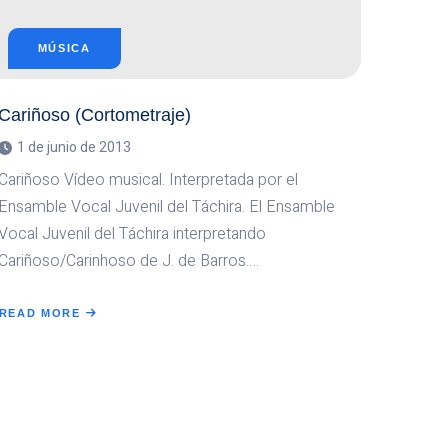
MÚSICA
Cariñoso (Cortometraje)
1 de junio de 2013
Cariñoso Vídeo musical. Interpretada por el
Ensamble Vocal Juvenil del Táchira. El Ensamble
Vocal Juvenil del Táchira interpretando
Cariñoso/Carinhoso de J. de Barros….
READ MORE
ABOUT
CARIÑOSO
(CORTOMETRAJE)