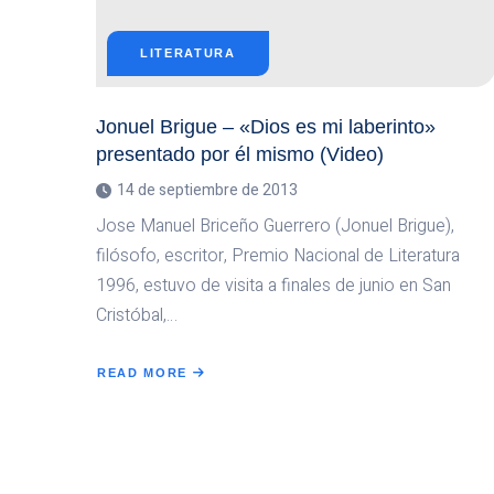
LITERATURA
Jonuel Brigue – «Dios es mi laberinto»
presentado por él mismo (Video)
14 de septiembre de 2013
Jose Manuel Briceño Guerrero (Jonuel Brigue),
filósofo, escritor, Premio Nacional de Literatura
1996, estuvo de visita a finales de junio en San
Cristóbal,…
READ MORE
ABOUT
JONUEL
BRIGUE
–
«DIOS
ES
MI
LABERINTO»
PRESENTADO
POR