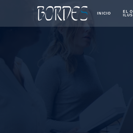
EL 
INICIO
ILU