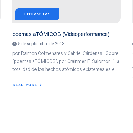
LITERATURA
poemas aTÓMICOS (Videoperformance)
5 de septiembre de 2013
por Raimon Colmenares y Gabriel Cárdenas Sobre
“poemas aTÓMICOS”, por Crainmer E. Salomon: “La
totalidad de los hechos atómicos existentes es el…
READ MORE
ABOUT
POEMAS
ATÓMICOS
(VIDEOPERFORMANCE)