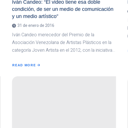
Iván Candeo: “El video tiene esa doble
condición, de ser un medio de comunicación
y un medio artístico”
31 de enero de 2016
Iván Candeo merecedor del Premio de la
Asociación Venezolana de Artistas Plásticos en la
categoría Joven Artista en el 2012, con la iniciativa…
READ MORE
ABOUT
IVÁN
CANDEO:
“EL
VIDEO
TIENE
ESA
DOBLE
CONDICIÓN,
DE
SER
UN
MEDIO
DE
COMUNICACIÓN
Y
UN
MEDIO
ARTÍSTICO”