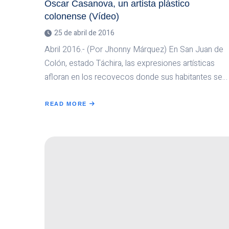
Oscar Casanova, un artista plástico
colonense (Vídeo)
25 de abril de 2016
Abril 2016.- (Por Jhonny Márquez) En San Juan de
Colón, estado Táchira, las expresiones artísticas
afloran en los recovecos donde sus habitantes se…
READ MORE
ABOUT
OSCAR
CASANOVA,
UN
ARTISTA
PLÁSTICO
COLONENSE
(VÍDEO)