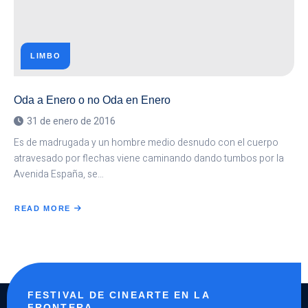
LIMBO
Oda a Enero o no Oda en Enero
31 de enero de 2016
Es de madrugada y un hombre medio desnudo con el cuerpo
atravesado por flechas viene caminando dando tumbos por la
Avenida España, se…
READ MORE
ABOUT
ODA
A
ENERO
O
NO
ODA
EN
ENERO
FESTIVAL DE CINEARTE EN LA
FRONTERA