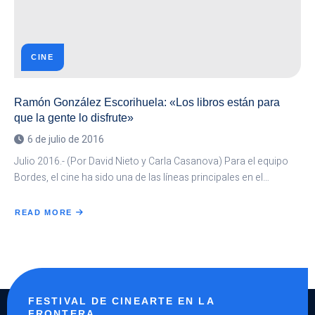
CINE
Ramón González Escorihuela: «Los libros están para
que la gente lo disfrute»
6 de julio de 2016
Julio 2016.- (Por David Nieto y Carla Casanova) Para el equipo
Bordes, el cine ha sido una de las líneas principales en el…
READ MORE
ABOUT
RAMÓN
GONZÁLEZ
ESCORIHUELA:
«LOS
LIBROS
ESTÁN
PARA
QUE
LA
GENTE
FESTIVAL DE CINEARTE EN LA
LO
DISFRUTE»
FRONTERA