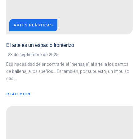
ARTES PLÁSTICAS
El arte es un espacio fronterizo
23 de septiembre de 2025
Esa necesidad de encontrarle el “mensaje” al arte, a los cantos
de ballena, a los sueños… Es también, por supuesto, un impulso
casi…
READ MORE
ABOUT
EL
ARTE
ES
UN
ESPACIO
FRONTERIZO