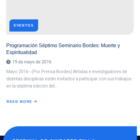
EVENTOS
Programación Séptimo Seminario Bordes: Muerte y
Espiritualidad
19 de mayo de 2016
Mayo 2016.- (Por Prensa Bordes) Artistas e investigadores de
distintas disciplinas están invitados a participar con sus trabajos
en la séptima edición del…
READ MORE
ABOUT
PROGRAMACIÓN
SÉPTIMO
SEMINARIO
BORDES:
MUERTE
Y
ESPIRITUALIDAD