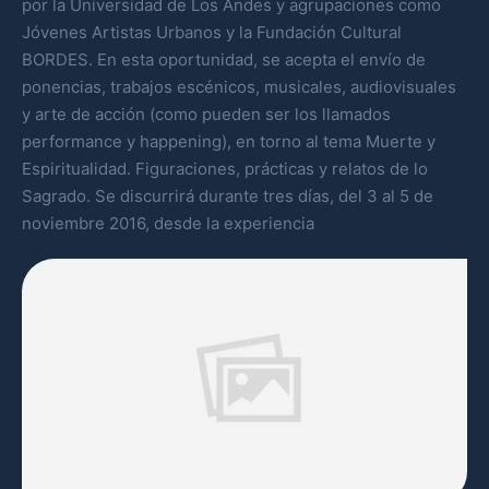
por la Universidad de Los Andes y agrupaciones como
Jóvenes Artistas Urbanos y la Fundación Cultural
BORDES. En esta oportunidad, se acepta el envío de
ponencias, trabajos escénicos, musicales, audiovisuales
y arte de acción (como pueden ser los llamados
performance y happening), en torno al tema Muerte y
Espiritualidad. Figuraciones, prácticas y relatos de lo
Sagrado. Se discurrirá durante tres días, del 3 al 5 de
noviembre 2016, desde la experiencia