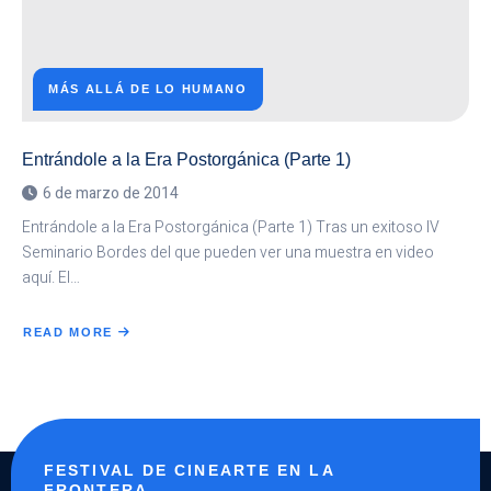
MÁS ALLÁ DE LO HUMANO
Entrándole a la Era Postorgánica (Parte 1)
6 de marzo de 2014
Entrándole a la Era Postorgánica (Parte 1) Tras un exitoso IV
Seminario Bordes del que pueden ver una muestra en video
aquí. El…
READ MORE
ABOUT
ENTRÁNDOLE
A
LA
ERA
POSTORGÁNICA
(PARTE
1)
FESTIVAL DE CINEARTE EN LA
FRONTERA