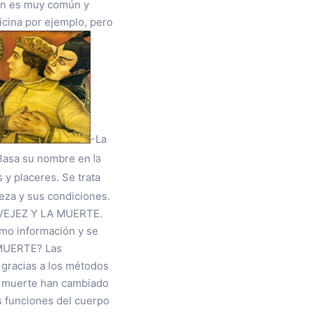
ión es muy común y
icina por ejemplo, pero
-La
la
 Basa su nombre en
 y placeres. Se trata
leza y sus condiciones.
VEJEZ Y LA MUERTE.
omo información y se
 MUERTE? Las
 gracias a los métodos
 la muerte han cambiado
s funciones del cuerpo