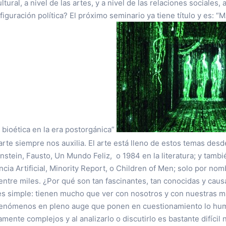
ltural, a nivel de las artes, y a nivel de las relaciones sociales
onfiguración política? El próximo seminario ya tiene título y es:
bioética en la era postorgánica”
 arte siempre nos auxilia. El arte está lleno de estos temas de
tein, Fausto, Un Mundo Feliz, o 1984 en la literatura; y tambi
encia Artificial, Minority Report, o Children of Men; solo por no
tre miles. ¿Por qué son tan fascinantes, tan conocidas y caus
 es simple: tienen mucho que ver con nosotros y con nuestras 
enómenos en pleno auge que ponen en cuestionamiento lo huma
mente complejos y al analizarlo o discutirlo es bastante difícil