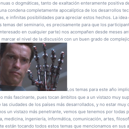
genuas o dogmáticas, tanto de exaltación enteramente positiva de
una condena completamente apocalíptica de los desarrollos tec
as, e infinitas posibilidades para apreciar estos hechos. La ide
s temas del seminario, es precisamente para que los participan
 interesado en cualquier parte) nos acompañen desde meses an
marcar el nivel de la discusión con un buen grado de compleji
Los temas para este año impl
 más fascinante, pues tocan ámbitos que a un vistazo muy supe
las ciudades de los países más desarrollados, y no estar muy 
mos un vistazo más penetrante, vemos que tenemos por todas p
, medicina, ingeniería, informática, comunicación, artes, filosofí
e están tocando todos estos temas que mencionamos en sus au