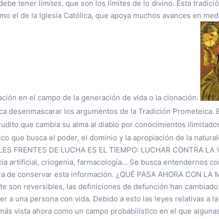
be tener límites, que son los límites de lo divino. Esta tradic
mo el de la Iglesia Católica, que apoya muchos avances en med
ción en el campo de la generación de vida o la clonación.
sca desenmascarar los argumentos de la Tradición Prometeica.
erudito que cambia su alma al diablo por conocimientos ilimitados
ico que busca el poder, el dominio y la apropiación de la natura
LES FRENTES DE LUCHA ES EL TIEMPO: LUCHAR CONTRA LA 
ia artificial, criogenia, farmacología… Se busca entendernos c
ra de conservar esta información. ¿QUÉ PASA AHORA CON LA
te son reversibles, las definiciones de defunción han cambiado
ner a una persona con vida. Debido a esto las leyes relativas a
más vista ahora como un campo probabilístico en el que alguna