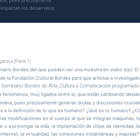
ana, pues precisamente
impactan los desarrollos
gánica (Parte 1)
aquí
inario Bordes del que pueden ver una muestra en video
. E
de la Fundación Cultural Bordes para que artistas e investigad
o Seminario Bordes de Arte, Cultura y Comunicación programado
e fenómenos, muy ligados entre sí, que están cambiando desde
umana, pues precisamente generan dudas y discusiones crucial
os a la definición de lo que es humano? ¿Qué es lo humano? ¿C
las modificaciones en el cuerpo al que se integran máquinas, lo
r o a prolongar la vida, la implantación de chips de identidad, l
 internet, la virtualidad, las conexiones instantáneas y masiva