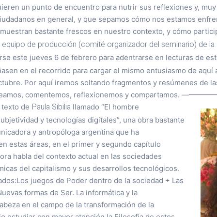
uieren un punto de encuentro para nutrir sus reflexiones y, mu
ciudadanos en general, y que sepamos cómo nos estamos enfre
uestran bastante frescos en nuestro contexto, y cómo particip
al equipo de producción (comité organizador del seminario) de la 
se este jueves 6 de febrero para adentrarse en lecturas de est
en en el recorrido para cargar el mismo entusiasmo de aquí al 
tubre. Por aquí iremos soltando fragmentos y resúmenes de las
e leamos, comentemos, reflexionemos y compartamos. —————
Paula Sibilia
 texto de
llamado “El hombre
ubjetividad y tecnologías digitales”, una obra bastante
nicadora y antropóloga argentina que ha
n estas áreas, en el primer y segundo capítulo
ora habla del contexto actual en las sociedades
micas del capitalismo y sus desarrollos tecnológicos.
dos:Los juegos de Poder dentro de la sociedad + Las
uevas formas de Ser. La informática y la
cabeza en el campo de la transformación de la
o estudiar con mayor atención la Filosofía de estos