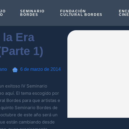
OJO
SEMINARIO
FUNDACIÓN
ENC
SO
BORDES
CULTURAL BORDES
CIN
 la Era
Parte 1)
mano
6 de marzo de 2014
 un exitoso IV Seminario
o aquí. El tema escogido por
ral Bordes para que artistas e
 quinto Seminario Bordes de
octubre de este año será un
 que están cambiando desde