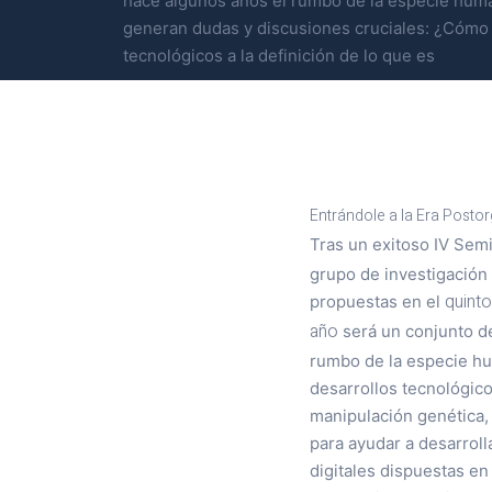
hace algunos años el rumbo de la especie hum
generan dudas y discusiones cruciales: ¿Cómo 
tecnológicos a la definición de lo que es
Entrándole a la Era Postor
Tras un exitoso IV Sem
grupo de investigación 
quint
propuestas en el
año
será un conjunto d
rumbo de la especie h
desarrollos tecnológic
manipulación genética, 
para ayudar a desarrolla
digitales dispuestas en