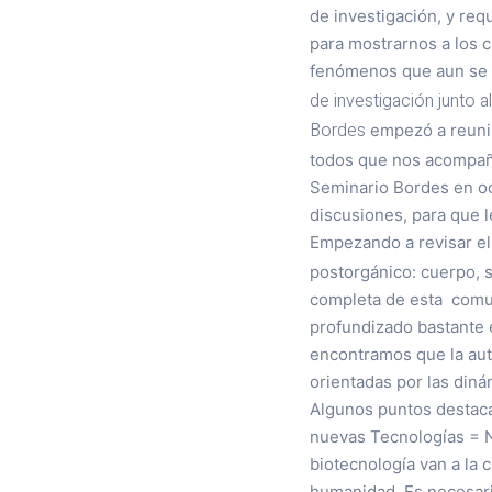
de investigación, y req
para mostrarnos a los 
fenómenos que aun se m
de investigación junto 
Bordes
empezó a reunir
todos que nos acompañas
Seminario Bordes en oc
discusiones, para qu
Empezando a revisar el
postorgánico: cuerpo, s
completa de esta comu
profundizado bastante e
encontramos que la aut
orientadas por las diná
Algunos puntos destaca
nuevas Tecnologías = N
biotecnología van a la 
humanidad. Es necesari