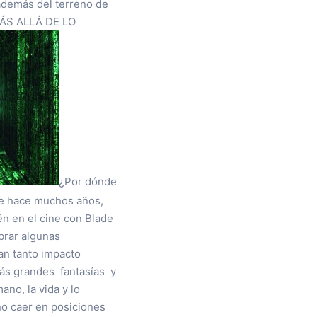
, además del terreno de
 “MÁS ALLÁ DE LO
¿Por dónde
sde hace muchos años,
én en el cine con Blade
mbrar algunas
an tanto impacto
más grandes fantasías y
no, la vida y lo
 no caer en posiciones