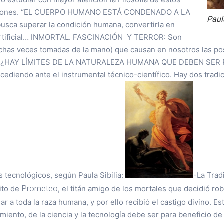
aciones. “EL CUERPO HUMANO ESTÁ CONDENADO A LA
Paula
sca superar la condición humana, convertirla en
, artificial… INMORTAL. FASCINACIÓN Y TERROR: Son
has veces tomadas de la mano) que causan en nosotros las pos
co. ¿HAY LÍMITES DE LA NATURALEZA HUMANA QUE DEBEN SER
á cediendo ante el instrumental técnico-científico. Hay dos trad
s tecnológicos, según Paula Sibilia:
-La Trad
Prometeo
ito de
, el titán amigo de los mortales que decidió ro
ar a toda la raza humana, y por ello recibió el castigo divino. E
imiento, de la ciencia y la tecnología debe ser para beneficio de