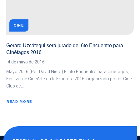
CINE
Gerard Uzcátegui será jurado del 6to Encuentro para
Cinéfagos 2016
4 de mayo de 2016
Mayo 2016 (Por David Nieto) El 6to Encuentro para Cinéfagos,
Festival de CineArte en la Frontera 2016, organizado por el Cine
Club de…
READ MORE
ABOUT
GERARD
UZCÁTEGUI
SERÁ
JURADO
DEL
6TO
ENCUENTRO
PARA
CINÉFAGOS
2016