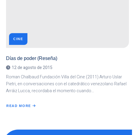
CINE
Días de poder (Reseña)
12 de agosto de 2015
Roman Chalbaud Fundación Villa del Cine (2011) Arturo Uslar
Pietri, en conversaciones con el catedrático venezolano Rafael
Arráiz Lucca, recordaba el momento cuando…
READ MORE
ABOUT
DÍAS
DE
PODER
(RESEÑA)