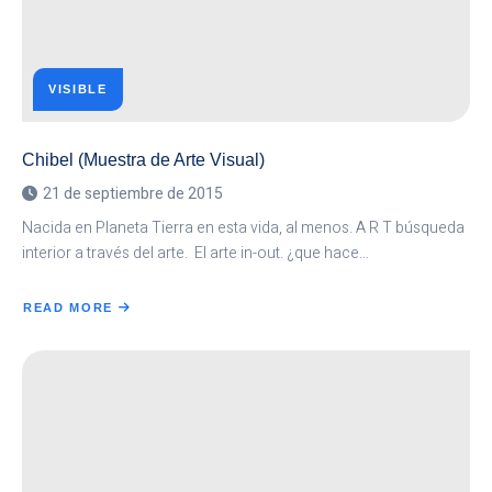
VISIBLE
Chibel (Muestra de Arte Visual)
21 de septiembre de 2015
Nacida en Planeta Tierra en esta vida, al menos. A R T búsqueda
interior a través del arte. El arte in-out. ¿que hace…
READ MORE
ABOUT
CHIBEL
(MUESTRA
DE
ARTE
VISUAL)