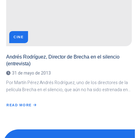
CINE
Andrés Rodríguez, Director de Brecha en el silencio
(entrevista)
31 de mayo de 2013
Por Martín Pérez Andrés Rodríguez, uno de los directores de la
película Brecha en el silencio, que aún no ha sido estrenada en…
READ MORE
ABOUT
ANDRÉS
RODRÍGUEZ,
DIRECTOR
DE
BRECHA
EN
EL
SILENCIO
(ENTREVISTA)