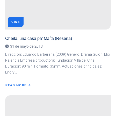
CINE
Cheila, una casa pa’ Maíta (Reseña)
31 de mayo de 2013
Dirección: Eduardo Barberena (2009) Género: Drama Guión: Elio
Palencia Empresa productora: Fundación Villa del Cine
Duración: 90 min. Formato: 35mm. Actuaciones principales:
Endry…
READ MORE
ABOUT
CHEILA,
UNA
CASA
PA’
MAÍTA
(RESEÑA)