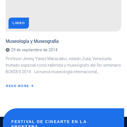
LIMBO
Museología y Museografía
29 de septiembre de 2014
Profesor Jimmy Yánez Maracaibo, estado Zulia, Venezuela.
Invitado especial como tallerista y museógrafo del 5to seminario
BORDES 2014. La nueva museología internacional,…
READ MORE
ABOUT
MUSEOLOGÍA
Y
MUSEOGRAFÍA
FESTIVAL DE CINEARTE EN LA
FRONTERA