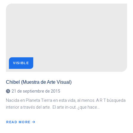
DE
CORTOMETRAJES
6TO
ENCUENTRO
PARA
CINÉFAGOS
VISIBLE
Chibel (Muestra de Arte Visual)
21 de septiembre de 2015
Nacida en Planeta Tierra en esta vida, al menos. A R T búsqueda
interior a través del arte. El arte in-out. ¿que hace…
READ MORE
ABOUT
CHIBEL
(MUESTRA
DE