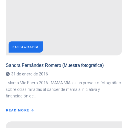
CINEARTE
EN
LA
FRONTERA
2016
FOTOGRAFÍA
Sandra Fernández Romero (Muestra fotográfica)
31 de enero de 2016
Mama Mía Enero 2016.- MAMA MÍA! es un proyecto fotográfico
sobre otras miradas al cáncer de mama a iniciativa y
financiación de…
READ MORE
ABOUT
SANDRA
FERNÁNDEZ
ROMERO
(MUESTRA
FOTOGRÁFICA)