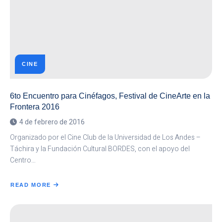
EPC
CINE
6to Encuentro para Cinéfagos, Festival de CineArte en la
Frontera 2016
4 de febrero de 2016
Organizado por el Cine Club de la Universidad de Los Andes –
Táchira y la Fundación Cultural BORDES, con el apoyo del
Centro…
READ MORE
ABOUT
6TO
ENCUENTRO
PARA
CINÉFAGOS,
FESTIVAL
DE