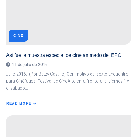
DEL
SER
CINE
Así fue la muestra especial de cine animado del EPC
11 de julio de 2016
Julio 2016.- (Por Betzy Castillo) Con motivo del sexto Encuentro
para Cinéfagos, Festival de CineArte en la frontera, el viernes 1 y
el sábado…
READ MORE
ABOUT
ASÍ
FUE
LA
MUESTRA
ESPECIAL
DE
CINE
ANIMADO
DEL