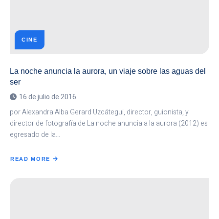
CINE
La noche anuncia la aurora, un viaje sobre las aguas del
ser
16 de julio de 2016
por Alexandra Alba Gerard Uzcátegui, director, guionista, y
director de fotografía de La noche anuncia a la aurora (2012) es
egresado de la…
READ MORE
ABOUT
LA
NOCHE
ANUNCIA
LA
AURORA,
UN
VIAJE
SOBRE
LAS
AGUAS