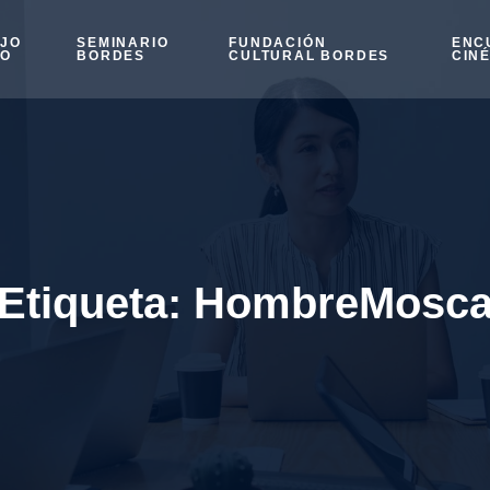
OJO
SEMINARIO
FUNDACIÓN
ENC
SO
BORDES
CULTURAL BORDES
CIN
Etiqueta:
HombreMosc