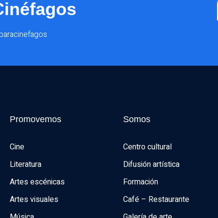
Cinéfagos
@paracinefagos
Promovemos
Somos
Cine
Centro cultural
Literatura
Difusión artística
Artes escénicas
Formación
Artes visuales
Café – Restaurante
Música
Galería de arte