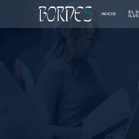
EL 
INICIO
ILU