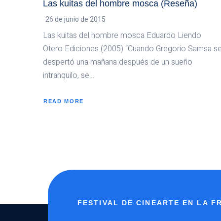
Las kuitas del hombre mosca (Reseña)
26 de junio de 2015
Las kuitas del hombre mosca Eduardo Liendo
Otero Ediciones (2005) “Cuando Gregorio Samsa s
despertó una mañana después de un sueño
intranquilo, se…
READ MORE
ABOUT
LAS
KUITAS
DEL
HOMBRE
MOSCA
(RESEÑA)
FESTIVAL DE CINEARTE EN LA 