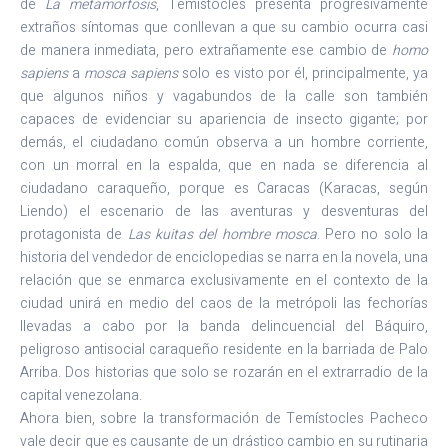
de
La metamorfosis
, Temístocles presenta progresivamente
extraños síntomas que conllevan a que su cambio ocurra casi
de manera inmediata, pero extrañamente ese cambio de
homo
sapiens
a
mosca sapiens
solo es visto por él, principalmente, ya
que algunos niños y vagabundos de la calle son también
capaces de evidenciar su apariencia de insecto gigante; por
demás, el ciudadano común observa a un hombre corriente,
con un morral en la espalda, que en nada se diferencia al
ciudadano caraqueño, porque es Caracas (Karacas, según
Liendo) el escenario de las aventuras y desventuras del
protagonista de
Las kuitas del hombre mosca
. Pero no solo la
historia del vendedor de enciclopedias se narra en la novela, una
relación que se enmarca exclusivamente en el contexto de la
ciudad unirá en medio del caos de la metrópoli las fechorías
llevadas a cabo por la banda delincuencial del Báquiro,
peligroso antisocial caraqueño residente en la barriada de Palo
Arriba. Dos historias que solo se rozarán en el extrarradio de la
capital venezolana.
Ahora bien, sobre la transformación de Temístocles Pacheco
vale decir que es causante de un drástico cambio en su rutinaria