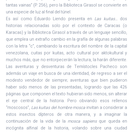
tantas vainas” (P. 256), pero la Biblioteca Girasol se convierte en
una especie de luz al final del túnel.
Es así como Eduardo Liendo presenta en
Las kuitas…
dos
historias relacionadas solo por el contexto de Caracas (o
Karacas) y la Biblioteca Girasol a través de un lenguaje sencillo,
que emplea un extraño cambio en la grafía de algunas palabras
con la letra “c”, cambiando la escritura del nombre de la capital
venezolana, cuitas por kuitas, acto cultural por aktokultural y
muchos más, que no entorpecerán la lectura, la harán diferente.
Las aventuras y desventuras de Temístocles Pacheco son
además un viaje en busca de una identidad, de regreso a ser el
modesto vendedor de siempre; aventuras que bien pudieron
haber sido menos de las presentadas, logrando que las 426
páginas que componen el texto hubieran sido menos, sin alterar
el eje central de la historia. Pero obviando esos rellenos
“moscosos”,
Las kuitas del hombre mosca
invitan a considerar a
estos insectos dípteros de otra manera, y a imaginar la
continuación de la vida de la
mosca sapiens
que queda en
incógnita alfinal de la historia, volando sobre una ciudad