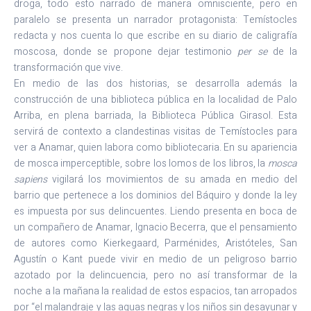
droga, todo esto narrado de manera omnisciente, pero en
paralelo se presenta un narrador protagonista: Temístocles
redacta y nos cuenta lo que escribe en su diario de caligrafía
moscosa, donde se propone dejar testimonio
per se
de la
transformación que vive.
En medio de las dos historias, se desarrolla además la
construcción de una biblioteca pública en la localidad de Palo
Arriba, en plena barriada, la Biblioteca Pública Girasol. Esta
servirá de contexto a clandestinas visitas de Temístocles para
ver a Anamar, quien labora como bibliotecaria. En su apariencia
de mosca imperceptible, sobre los lomos de los libros, la
mosca
sapiens
vigilará los movimientos de su amada en medio del
barrio que pertenece a los dominios del Báquiro y donde la ley
es impuesta por sus delincuentes. Liendo presenta en boca de
un compañero de Anamar, Ignacio Becerra, que el pensamiento
de autores como Kierkegaard, Parménides, Aristóteles, San
Agustín o Kant puede vivir en medio de un peligroso barrio
azotado por la delincuencia, pero no así transformar de la
noche a la mañana la realidad de estos espacios, tan arropados
por “el malandraje y las aguas negras y los niños sin desayunar y