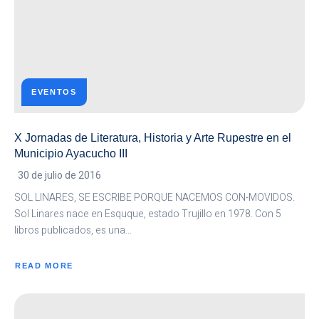
EL
MUNICIPIO
AYACUCHO
IV
EVENTOS
X Jornadas de Literatura, Historia y Arte Rupestre en el
Municipio Ayacucho III
30 de julio de 2016
SOL LINARES, SE ESCRIBE PORQUE NACEMOS CON-MOVIDOS.
Sol Linares nace en Esquque, estado Trujillo en 1978. Con 5
libros publicados, es una…
READ MORE
ABOUT
X
JORNADAS
DE
LITERATURA,
HISTORIA
Y