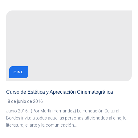
X
JORNADAS
DE
LITERATURA,
HISTORIA
Y
ARTE
RUPESTRE
EN
EL
MUNICIPIO
AYACUCHO
I
CINE
Curso de Estética y Apreciación Cinematográfica
8 de junio de 2016
Junio 2016.- (Por Martín Fernández) La Fundación Cultural
Bordes invita a todas aquellas personas aficionados al cine, la
literatura, el arte y la comunicación…