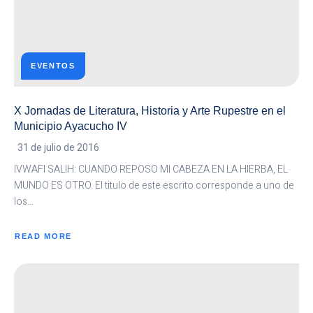
EVENTOS
X Jornadas de Literatura, Historia y Arte Rupestre en el
Municipio Ayacucho IV
31 de julio de 2016
IVWAFI SALIH: CUANDO REPOSO MI CABEZA EN LA HIERBA, EL
MUNDO ES OTRO. El titulo de este escrito corresponde a uno de
los…
READ MORE
ABOUT
X
JORNADAS
DE
LITERATURA,
HISTORIA
Y
ARTE
RUPESTRE
EN