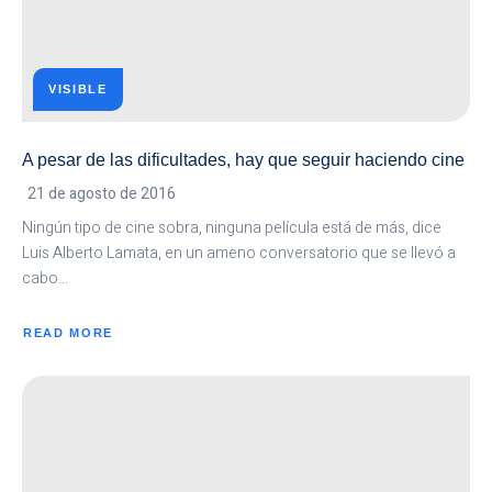
VISIBLE
A pesar de las dificultades, hay que seguir haciendo cine
21 de agosto de 2016
Ningún tipo de cine sobra, ninguna película está de más, dice
Luis Alberto Lamata, en un ameno conversatorio que se llevó a
cabo…
READ MORE
ABOUT
A
PESAR
DE
LAS
DIFICULTADES,
HAY
QUE
SEGUIR
HACIENDO
CINE