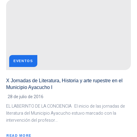
LITERATURA,
HISTORIA
Y
ARTE
RUPESTRE
EN
EL
MUNICIPIO
AYACUCHO
II
EVENTOS
X Jornadas de Literatura, Historia y arte rupestre en el
Municipio Ayacucho I
28 de julio de 2016
EL LABERINTO DE LA CONCIENCIA El inicio de las jornadas de
literatura del Municipio Ayacucho estuvo marcado con la
intervención del profesor…
READ MORE
ABOUT