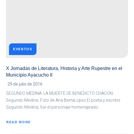
ARTE
RUPESTRE
EN
EL
MUNICIPIO
AYACUCHO
III
EVENTOS
X Jornadas de Literatura, Historia y Arte Rupestre en el
Municipio Ayacucho II
29 de julio de 2016
SEGUNDO MEDINA: LA MUERTE DE BENEDICTO CHACON.
Segundo Medina. Foto de Ana BertaLopez El poeta y escritor
Segundo Medina, fue el personaje homenajeado…
READ MORE
ABOUT
X
JORNADAS
DE