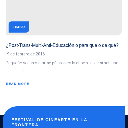
LIMBO
¿Post-Trans-Multi-Anti-Educación o para qué o de qué?
9 de febrero de 2016
Pequeño solían matarme pájaros en la cabeza a ver si hablaba
…
READ MORE
ABOUT
¿POST-
TRANS-
MULTI-
ANTI-
EDUCACIÓN
O
PARA
QUÉ
O
DE
FESTIVAL DE CINEARTE EN LA
QUÉ?
FRONTERA