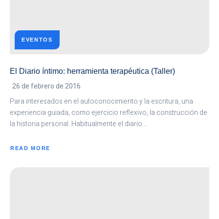
EVENTOS
El Diario íntimo: herramienta terapéutica (Taller)
26 de febrero de 2016
Para interesados en el autoconocimiento y la escritura, una
experiencia guiada, como ejercicio reflexivo, la construcción de
la historia personal. Habitualmente el diario…
READ MORE
ABOUT
EL
DIARIO
ÍNTIMO:
HERRAMIENTA
TERAPÉUTICA
(TALLER)