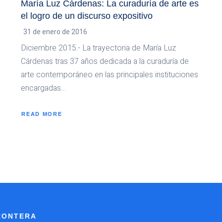
María Luz Cárdenas: La curaduría de arte es
el logro de un discurso expositivo
31 de enero de 2016
Diciembre 2015.- La trayectoria de María Luz
Cárdenas tras 37 años dedicada a la curaduría de
arte contemporáneo en las principales instituciones
encargadas…
READ MORE
ABOUT
MARÍA
LUZ
CÁRDENAS:
LA
CURADURÍA
DE
ARTE
ES
EL
LOGRO
DE
UN
DISCURSO
EXPOSITIVO
FRONTERA