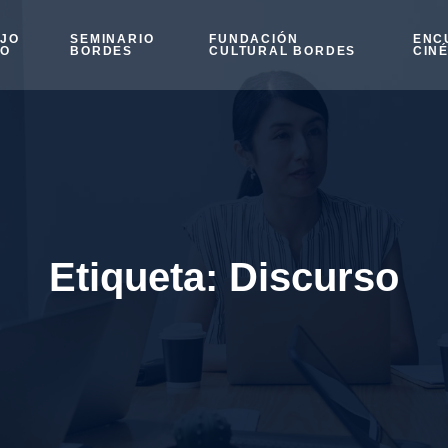
OJO
SEMINARIO
FUNDACIÓN
ENC
SO
BORDES
CULTURAL BORDES
CIN
Etiqueta:
Discurso