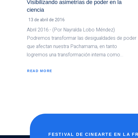
Visibilizando asimetrías de poder en la
ciencia
13 de abril de 2016
Abril 2016.- (Por Nayralda Lobo Méndez)
Podremos transformar las desigualdades de poder
que afectan nuestra Pachamama, en tanto
logremos una transformación interna como…
READ MORE
ABOUT
VISIBILIZANDO
ASIMETRÍAS
DE
PODER
EN
LA
CIENCIA
FESTIVAL DE CINEARTE EN LA 