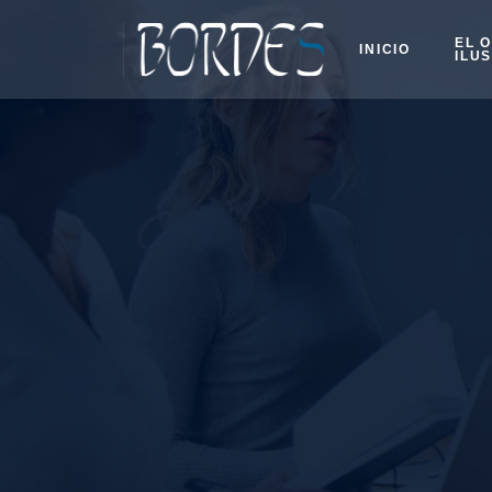
EL 
INICIO
ILU