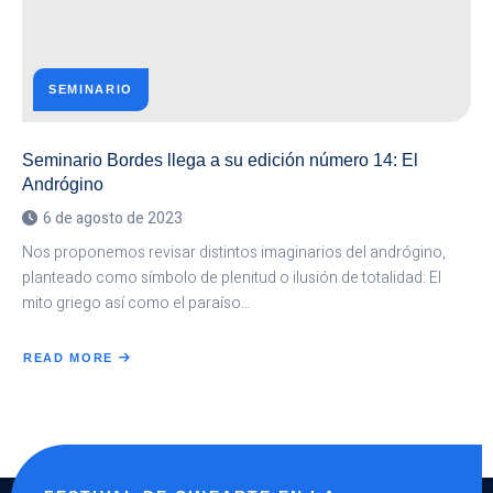
SEMINARIO
Seminario Bordes llega a su edición número 14: El
Andrógino
6 de agosto de 2023
Nos proponemos revisar distintos imaginarios del andrógino,
planteado como símbolo de plenitud o ilusión de totalidad: El
mito griego así como el paraíso…
READ MORE
ABOUT
SEMINARIO
BORDES
LLEGA
A
SU
EDICIÓN
NÚMERO
14:
EL
ANDRÓGINO