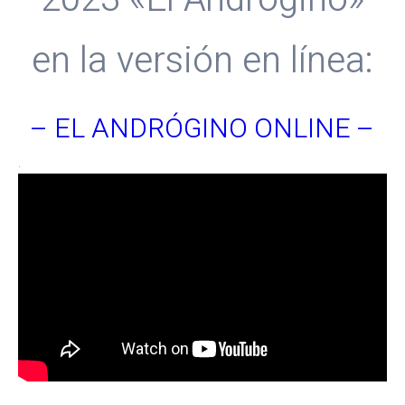
en la versión en línea:
– EL ANDRÓGINO ONLINE –
.
.