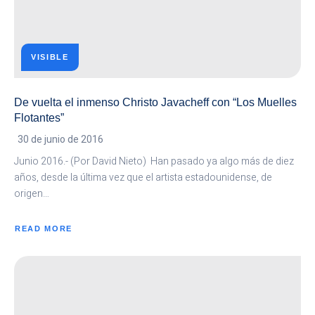
VISIBLE
De vuelta el inmenso Christo Javacheff con “Los Muelles
Flotantes”
30 de junio de 2016
Junio 2016.- (Por David Nieto) Han pasado ya algo más de diez
años, desde la última vez que el artista estadounidense, de
origen…
READ MORE
ABOUT
DE
VUELTA
EL
INMENSO
CHRISTO
JAVACHEFF
CON
“LOS
MUELLES
FLOTANTES”