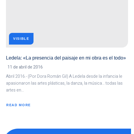
VISIBLE
Ledela: «La presencia del paisaje en mi obra es el todo»
11 de abril de 2016
Abril 2016.- (Por Dora Román Gil) A Ledela desde la infancia le
apasionaron las artes plásticas, la danza, la música… todas las
artes en…
READ MORE
ABOUT
LEDELA:
«LA
PRESENCIA
DEL
PAISAJE
EN
MI
OBRA