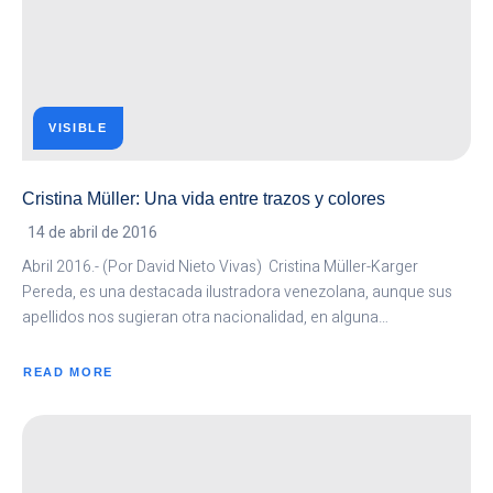
VISIBLE
Cristina Müller: Una vida entre trazos y colores
14 de abril de 2016
Abril 2016.- (Por David Nieto Vivas) Cristina Müller-Karger
Pereda, es una destacada ilustradora venezolana, aunque sus
apellidos nos sugieran otra nacionalidad, en alguna…
READ MORE
ABOUT
CRISTINA
MÜLLER:
UNA
VIDA
ENTRE
TRAZOS
Y
COLORES