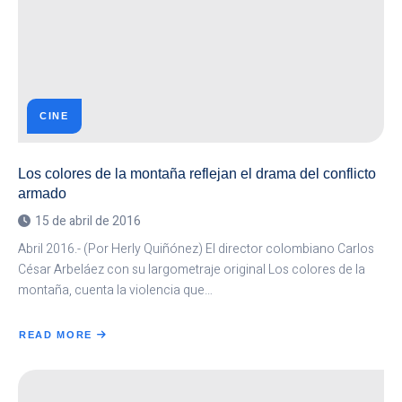
CINE
Los colores de la montaña reflejan el drama del conflicto
armado
15 de abril de 2016
Abril 2016.- (Por Herly Quiñónez) El director colombiano Carlos
César Arbeláez con su largometraje original Los colores de la
montaña, cuenta la violencia que…
READ MORE
ABOUT
LOS
COLORES
DE
LA
MONTAÑA
REFLEJAN