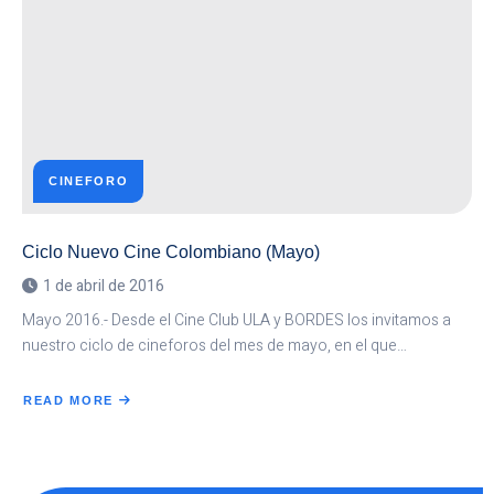
EL
DRAMA
DEL
CONFLICTO
ARMADO
CINEFORO
Ciclo Nuevo Cine Colombiano (Mayo)
1 de abril de 2016
Mayo 2016.- Desde el Cine Club ULA y BORDES los invitamos a
nuestro ciclo de cineforos del mes de mayo, en el que…
READ MORE
ABOUT
CICLO
NUEVO
CINE
COLOMBIANO
(MAYO)