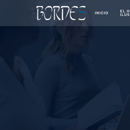
EL 
INICIO
ILU