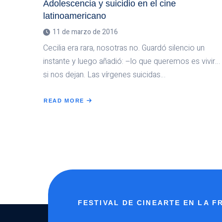
Adolescencia y suicidio en el cine
latinoamericano
11 de marzo de 2016
Cecilia era rara, nosotras no. Guardó silencio un
instante y luego añadió: –lo que queremos es vivir…
si nos dejan. Las vírgenes suicidas…
READ MORE
ABOUT
ADOLESCENCIA
Y
SUICIDIO
EN
EL
CINE
LATINOAMERICANO
FESTIVAL DE CINEARTE EN LA 