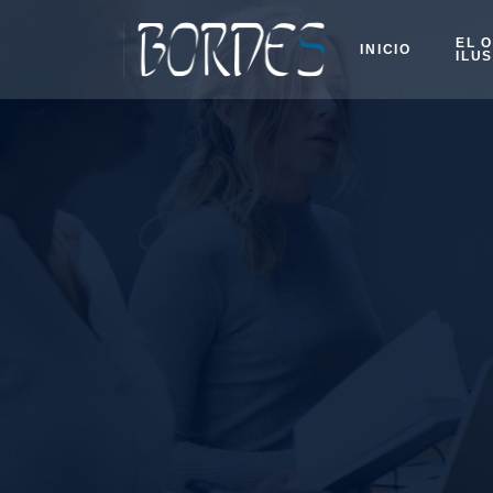
EL 
INICIO
ILU