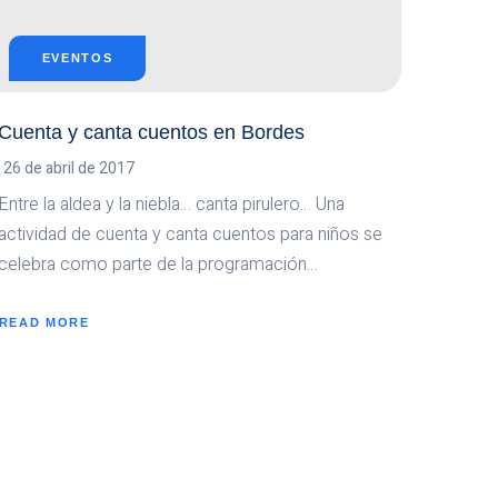
EVENTOS
Cuenta y canta cuentos en Bordes
26 de abril de 2017
Entre la aldea y la niebla… canta pirulero… Una
actividad de cuenta y canta cuentos para niños se
celebra como parte de la programación…
READ MORE
ABOUT
CUENTA
Y
CANTA
CUENTOS
EN
BORDES