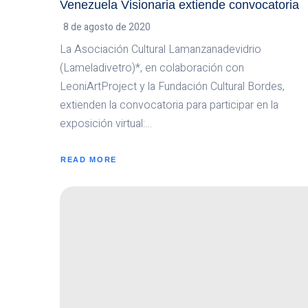
Venezuela Visionaria extiende convocatoria
8 de agosto de 2020
La Asociación Cultural Lamanzanadevidrio
(Lameladivetro)*, en colaboración con
LeoniArtProject y la Fundación Cultural Bordes,
extienden la convocatoria para participar en la
exposición virtual:…
READ MORE
ABOUT
VENEZUELA
VISIONARIA
EXTIENDE
CONVOCATORIA