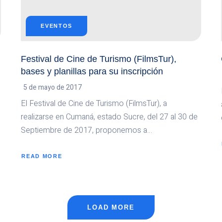
EVENTOS
Festival de Cine de Turismo (FilmsTur),
bases y planillas para su inscripción
5 de mayo de 2017
El Festival de Cine de Turismo (FilmsTur), a
realizarse en Cumaná, estado Sucre, del 27 al 30 de
Septiembre de 2017, proponemos a…
READ MORE
ABOUT
FESTIVAL
DE
CINE
DE
TURISMO
(FILMSTUR),
BASES
Y
LOAD MORE
PLANILLAS
PARA
SU