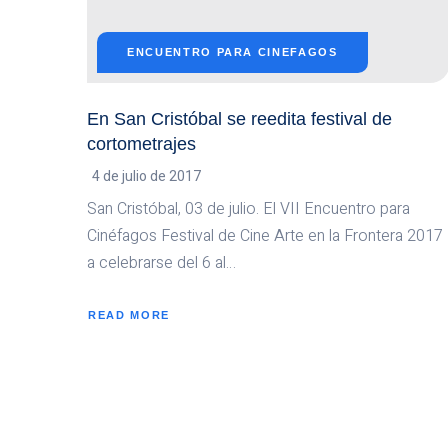
ENCUENTRO PARA CINEFAGOS
En San Cristóbal se reedita festival de
cortometrajes
4 de julio de 2017
San Cristóbal, 03 de julio. El VII Encuentro para
Cinéfagos Festival de Cine Arte en la Frontera 2017
a celebrarse del 6 al…
READ MORE
ABOUT
EN
SAN
CRISTÓBAL
SE
REEDITA
FESTIVAL
DE
CORTOMETRAJES