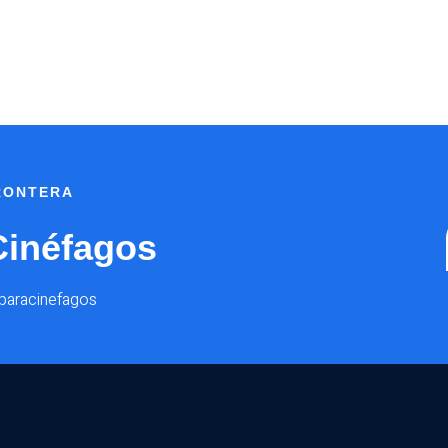
INSCRIPCIÓN
FRONTERA
Cinéfagos
@paracinefagos