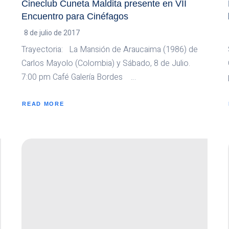
Cineclub Cuneta Maldita presente en VII
Encuentro para Cinéfagos
8 de julio de 2017
Trayectoria: La Mansión de Araucaima (1986) de
Carlos Mayolo (Colombia) y Sábado, 8 de Julio.
7:00 pm Café Galería Bordes …
READ MORE
ABOUT
CINECLUB
CUNETA
MALDITA
PRESENTE
EN
VII
ENCUENTRO
PARA
CINÉFAGOS