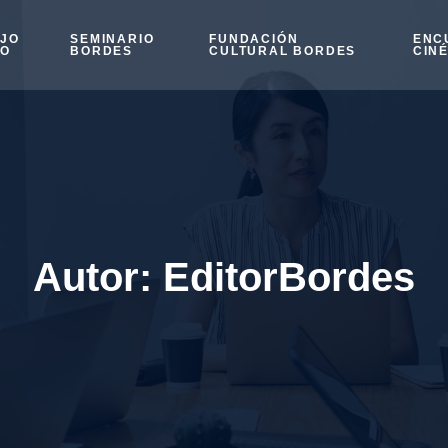
OJO
SEMINARIO
FUNDACIÓN
ENC
SO
BORDES
CULTURAL BORDES
CIN
Autor:
EditorBordes