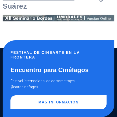
Suárez
FESTIVAL DE CINEARTE EN LA
FRONTERA
Encuentro para Cinéfagos
Festival internacional de cortometrajes
@paracinefagos
MÁS INFORMACIÓN