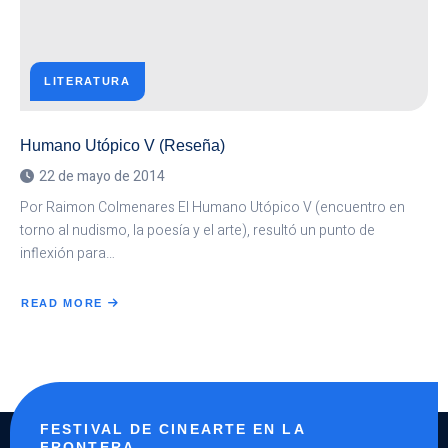
LITERATURA
Humano Utópico V (Reseña)
22 de mayo de 2014
Por Raimon Colmenares El Humano Utópico V (encuentro en
torno al nudismo, la poesía y el arte), resultó un punto de
inflexión para…
READ MORE
ABOUT
HUMANO
UTÓPICO
V
(RESEÑA)
FESTIVAL DE CINEARTE EN LA
FRONTERA