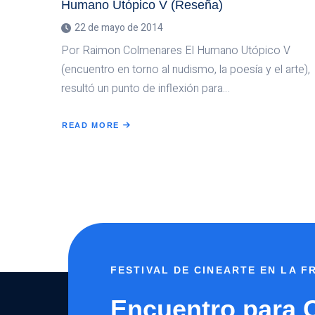
Humano Utópico V (Reseña)
22 de mayo de 2014
Por Raimon Colmenares El Humano Utópico V
(encuentro en torno al nudismo, la poesía y el arte),
resultó un punto de inflexión para…
READ MORE
ABOUT
HUMANO
UTÓPICO
V
(RESEÑA)
FESTIVAL DE CINEARTE EN LA 
Encuentro para 