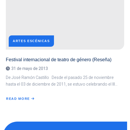
QUEJAN
EN
LOS
RINCONES
EMPOLVADOS
DE
LA
MEMORIA
ARTES ESCÉNICAS
Festival internacional de teatro de género (Reseña)
31 de mayo de 2013
De José Ramón Castillo Desde el pasado 25 de noviembre
hasta el 03 de diciembre de 2011, se estuvo celebrando el III…
READ MORE
ABOUT
FESTIVAL
INTERNACIONAL
DE
TEATRO
DE
GÉNERO
(RESEÑA)