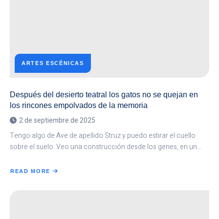
ARTES ESCÉNICAS
Después del desierto teatral los gatos no se quejan en
los rincones empolvados de la memoria
2 de septiembre de 2025
Tengo algo de Ave de apellido Struz y puedo estirar el cuello
sobre el suelo. Veo una construcción desde los genes, en un…
READ MORE
ABOUT
DESPUÉS
DEL
DESIERTO
TEATRAL
LOS
GATOS
NO
SE