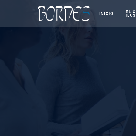
EL 
INICIO
ILU