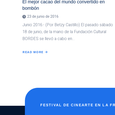
El mejor cacao del mundo convertido en
bombón
23 de junio de 2016
Junio 2016.- (Por Betzy Castillo) El pasado sábado
18 de junio, de la mano de la Fundación Cultural
BORDES se llevó a cabo en…
READ MORE
ABOUT
EL
MEJOR
CACAO
DEL
MUNDO
CONVERTIDO
EN
BOMBÓN
FESTIVAL DE CINEARTE EN LA 