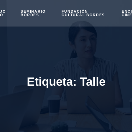
OJO
SEMINARIO
FUNDACIÓN
ENC
SO
BORDES
CULTURAL BORDES
CIN
Etiqueta:
Talle