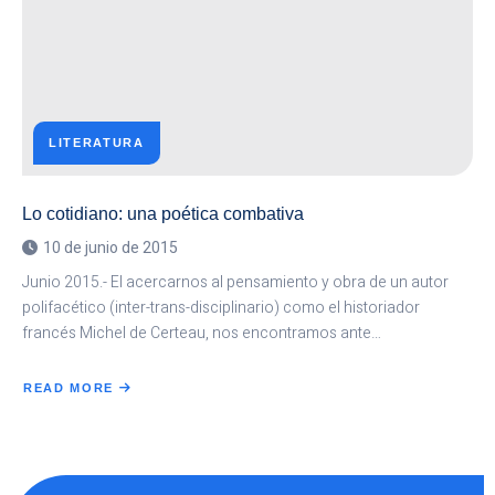
LITERATURA
Lo cotidiano: una poética combativa
10 de junio de 2015
Junio 2015.- El acercarnos al pensamiento y obra de un autor
polifacético (inter-trans-disciplinario) como el historiador
francés Michel de Certeau, nos encontramos ante…
READ MORE
ABOUT
LO
COTIDIANO:
UNA
POÉTICA
COMBATIVA