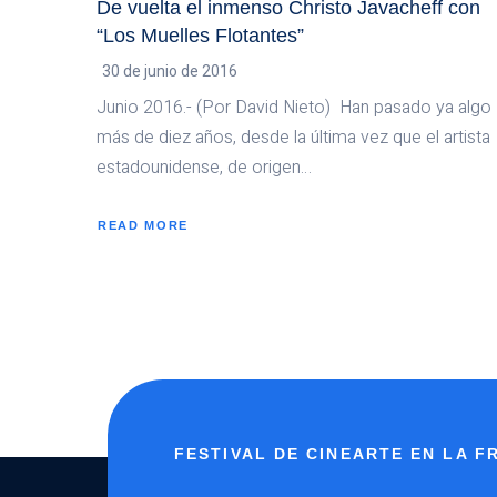
De vuelta el inmenso Christo Javacheff con
“Los Muelles Flotantes”
30 de junio de 2016
Junio 2016.- (Por David Nieto) Han pasado ya algo
más de diez años, desde la última vez que el artista
estadounidense, de origen…
READ MORE
ABOUT
DE
VUELTA
EL
INMENSO
CHRISTO
JAVACHEFF
CON
“LOS
MUELLES
FLOTANTES”
FESTIVAL DE CINEARTE EN LA 