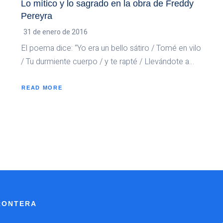
Lo mítico y lo sagrado en la obra de Freddy
Pereyra
31 de enero de 2016
El poema dice: “Yo era un bello sátiro / Tomé en vilo
/ Tu durmiente cuerpo / y te rapté / Llevándote a…
READ MORE
ABOUT
LO
MÍTICO
Y
LO
SAGRADO
EN
LA
OBRA
DE
FREDDY
PEREYRA
FRONTERA