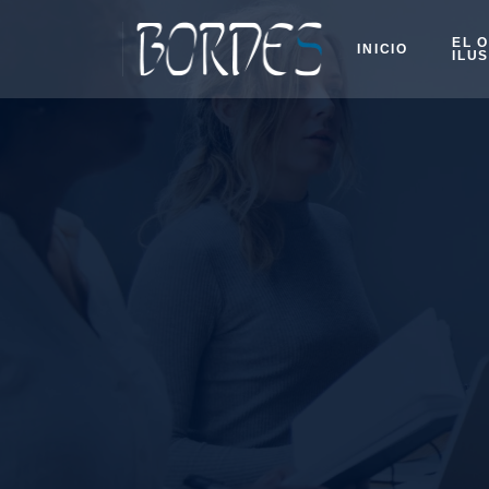
EL 
INICIO
ILU