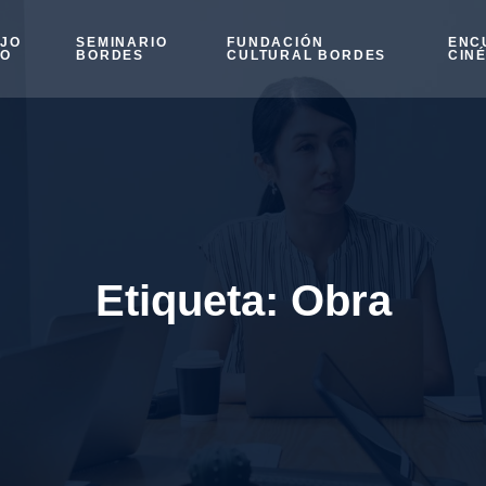
OJO
SEMINARIO
FUNDACIÓN
ENC
SO
BORDES
CULTURAL BORDES
CIN
Etiqueta:
Obra