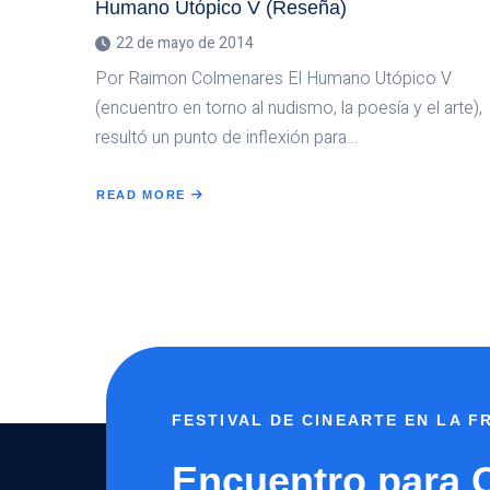
Humano Utópico V (Reseña)
22 de mayo de 2014
Por Raimon Colmenares El Humano Utópico V
(encuentro en torno al nudismo, la poesía y el arte),
resultó un punto de inflexión para…
READ MORE
ABOUT
HUMANO
UTÓPICO
V
(RESEÑA)
FESTIVAL DE CINEARTE EN LA 
Encuentro para 