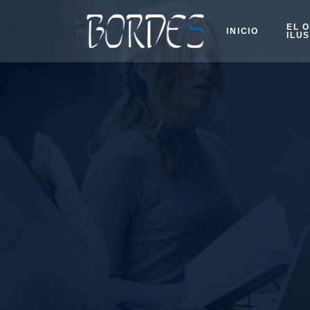
EL 
INICIO
ILU