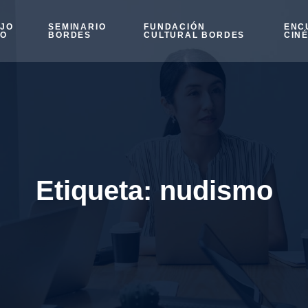
OJO
SEMINARIO
FUNDACIÓN
ENC
SO
BORDES
CULTURAL BORDES
CIN
Etiqueta:
nudismo