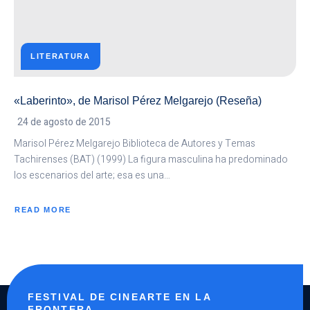
LITERATURA
«Laberinto», de Marisol Pérez Melgarejo (Reseña)
24 de agosto de 2015
Marisol Pérez Melgarejo Biblioteca de Autores y Temas
Tachirenses (BAT) (1999) La figura masculina ha predominado
los escenarios del arte; esa es una…
READ MORE
ABOUT
«LABERINTO»,
DE
MARISOL
PÉREZ
MELGAREJO
(RESEÑA)
FESTIVAL DE CINEARTE EN LA
FRONTERA